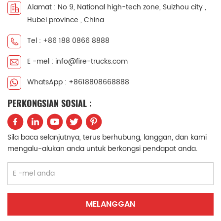
Alamat : No 9, National high-tech zone, Suizhou city ,
中文
қазақ
Hubei province , China
Filipino
မြန်မာ
Tel : +86 188 0866 8888
E -mel : info@fire-trucks.com
српски
WhatsApp : +8618808668888
PERKONGSIAN SOSIAL :
Sila baca selanjutnya, terus berhubung, langgan, dan kami
mengalu-alukan anda untuk berkongsi pendapat anda.