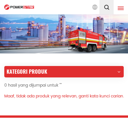
 Jentera Bomba Sejak 1990
Melayu
English
français
Deutsch
русский
italiano
español
KATEGORI PRODUK
português
Nederlands
0 hasil yang dijumpai untuk ""
العربية
日本語
Maaf, tidak ada produk yang relevan, ganti kata kunci carian.
한국의
Türkçe
Melayu
ไทย
Tiếng Việt
Indonesia