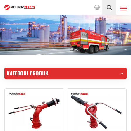
da Perkhidmatan Jentera Bomba Sejak 1990
Melayu
English
français
Deutsch
русский
italiano
español
KATEGORI PRODUK
português
Nederlands
العربية
日本語
한국의
Türkçe
Melayu
ไทย
Tiếng Việt
Indonesia