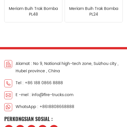
Meriam Buih Trak Bomba
Meriam Buih Trak Bomba
中文
қазақ
PL48
PL24
Filipino
မြန်မာ
српски
Alamat : No 9, National high-tech zone, Suizhou city ,
Hubei province , China
Tel : +86 188 0866 8888
E -mel : info@fire-trucks.com
WhatsApp : +8618808668888
PERKONGSIAN SOSIAL :