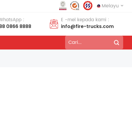
Melayu
 WhatsApp :
E -mel kepada kami :
188 0866 8888
info@fire-trucks.com
English
français
Deutsch
русский
italiano
español
português
Nederlands
العربية
日本語
한국의
Türkçe
Melayu
ไทย
Tiếng Việt
Indonesia