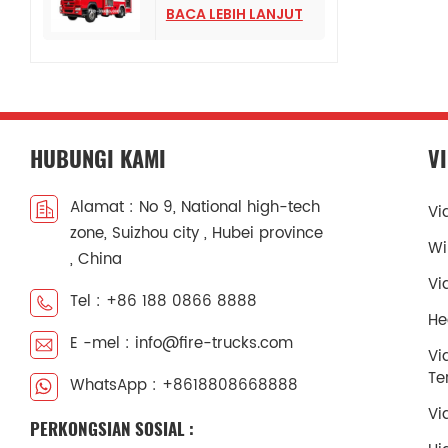
HOWO
BACA LEBIH LANJUT
HUBUNGI KAMI
V
Alamat : No 9, National high-tech
Vi
zone, Suizhou city , Hubei province
Wi
, China
Vi
Tel : +86 188 0866 8888
He
E -mel : info@fire-trucks.com
Vi
Te
WhatsApp : +8618808668888
Vi
PERKONGSIAN SOSIAL :