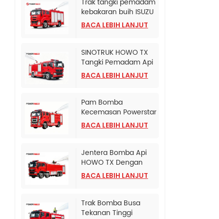
Trak tangki pemadam
kebakaran buih ISUZU
Albania
BACA LEBIH LANJUT
SINOTRUK HOWO TX
Tangki Pemadam Api
Buih Dipasang Pada
BACA LEBIH LANJUT
Lori
Pam Bomba
Kecemasan Powerstar
Isuzu 240 HP
BACA LEBIH LANJUT
Jentera Bomba Api
HOWO TX Dengan
Pam Bomba CB10/120
BACA LEBIH LANJUT
Trak Bomba Busa
Tekanan Tinggi