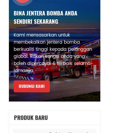
BINA JENTERA BOMBA ANDA
SENDIRI SEKARANG
Kami mensasarkan untuk
membekalkan jentera bomba
berkualiti tinggi kepada pelanggan
global. Rakan kongsi anda yang
boleh dipercayai & terbaik selama-
lamanya.
HUBUNGI KAMI
PRODUK BARU