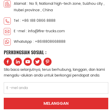
Alamat : No 9, National high-tech zone, Suizhou city ,
中文
қазақ
Hubei province , China
Filipino
မြန်မာ
Tel : +86 188 0866 8888
E -mel : info@fire-trucks.com
српски
WhatsApp : +8618808668888
PERKONGSIAN SOSIAL :
Sila baca selanjutnya, terus berhubung, langgan, dan kami
mengalu-alukan anda untuk berkongsi pendapat anda.