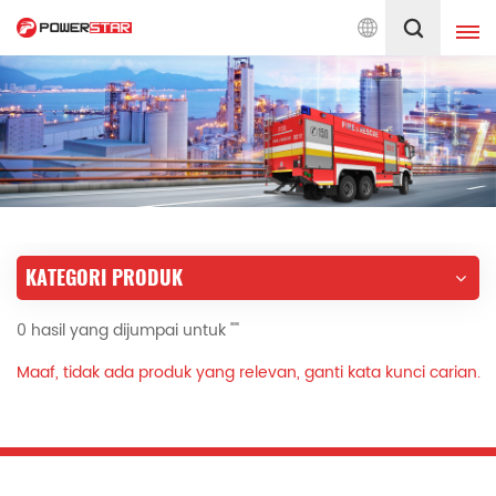
epada Perkhidmatan Jentera Bomba Sejak 1990
Melayu
English
français
Deutsch
русский
italiano
español
KATEGORI PRODUK
português
Nederlands
0 hasil yang dijumpai untuk ""
العربية
日本語
Maaf, tidak ada produk yang relevan, ganti kata kunci carian.
한국의
Türkçe
Melayu
ไทย
Tiếng Việt
Indonesia