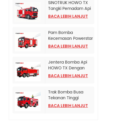
SINOTRUK HOWO TX
Tangki Pemadam Api
Buih Dipasang Pada
BACA LEBIH LANJUT
Lori
Pam Bomba
Kecemasan Powerstar
Isuzu 240 HP
BACA LEBIH LANJUT
Jentera Bomba Api
HOWO TX Dengan
Pam Bomba CB10/120
BACA LEBIH LANJUT
Trak Bomba Busa
Tekanan Tinggi
HOWO
BACA LEBIH LANJUT