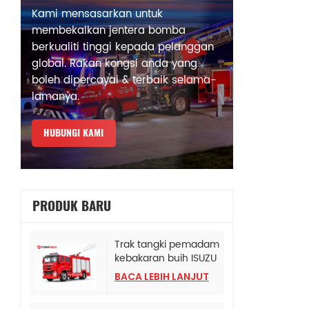
Kami mensasarkan untuk
membekalkan jentera bomba
berkualiti tinggi kepada pelanggan
global. Rakan kongsi anda yang
boleh dipercayai & terbaik selama-
lamanya.
HUBUNGI KAMI
PRODUK BARU
Trak tangki pemadam
kebakaran buih ISUZU
Albania
BACA LEBIH LANJUT