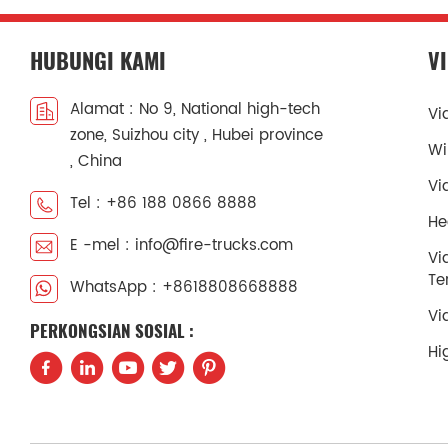
HUBUNGI KAMI
V
Alamat : No 9, National high-tech
Vi
zone, Suizhou city , Hubei province
Wi
, China
Vi
Tel : +86 188 0866 8888
He
E -mel : info@fire-trucks.com
Vi
Te
WhatsApp : +8618808668888
Vi
PERKONGSIAN SOSIAL :
Hi