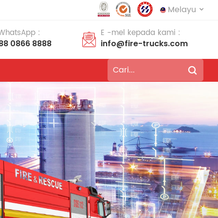
Melayu
 WhatsApp :
E -mel kepada kami :
188 0866 8888
info@fire-trucks.com
English
français
Deutsch
русский
italiano
español
português
Nederlands
العربية
日本語
한국의
Türkçe
Melayu
ไทย
Tiếng Việt
Indonesia