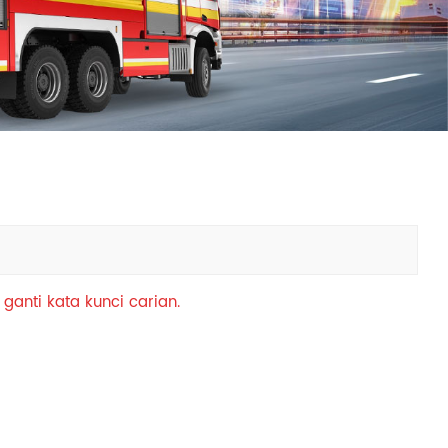
中文
қазақ
Filipino
မြန်မာ
српски
ganti kata kunci carian.