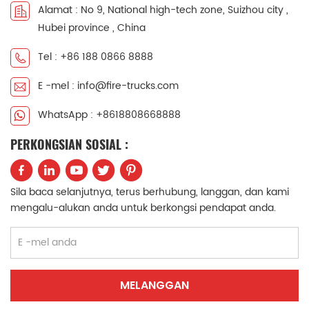
Alamat : No 9, National high-tech zone, Suizhou city ,
中文
қазақ
Hubei province , China
Filipino
မြန်မာ
Tel : +86 188 0866 8888
E -mel : info@fire-trucks.com
српски
WhatsApp : +8618808668888
PERKONGSIAN SOSIAL :
Sila baca selanjutnya, terus berhubung, langgan, dan kami
mengalu-alukan anda untuk berkongsi pendapat anda.