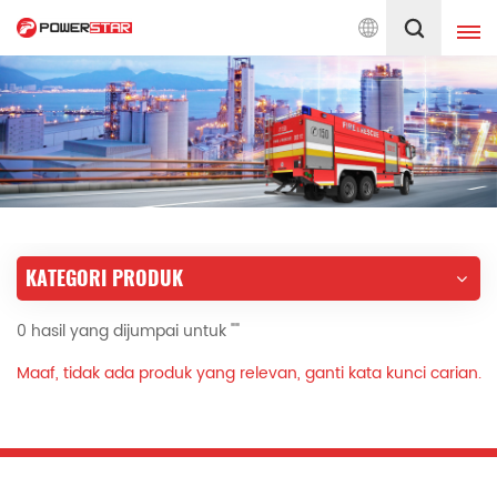
pada Perkhidmatan Jentera Bomba Sejak 1990
Melayu
English
français
Deutsch
русский
italiano
español
KATEGORI PRODUK
português
Nederlands
0 hasil yang dijumpai untuk ""
العربية
日本語
Maaf, tidak ada produk yang relevan, ganti kata kunci carian.
한국의
Türkçe
Melayu
ไทย
Tiếng Việt
Indonesia