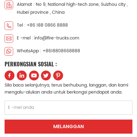
Alamat : No 9, National high-tech zone, Suizhou city ,
中文
қазақ
Hubei province , China
Filipino
မြန်မာ
Tel : +86 188 0866 8888
E -mel : info@fire-trucks.com
српски
WhatsApp : +8618808668888
PERKONGSIAN SOSIAL :
Sila baca selanjutnya, terus berhubung, langgan, dan kami
mengalu-alukan anda untuk berkongsi pendapat anda.