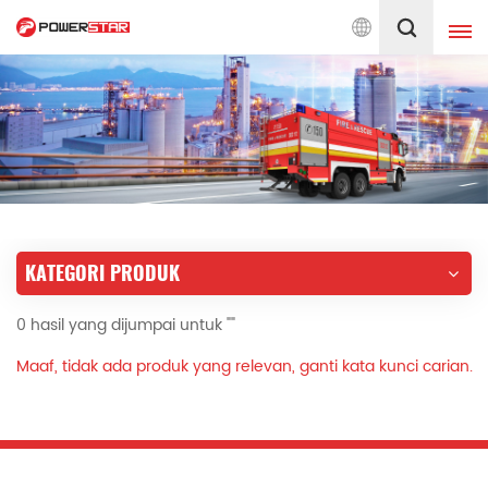
entera Bomba Sejak 1990
Melayu
English
français
Deutsch
русский
italiano
español
KATEGORI PRODUK
português
Nederlands
0 hasil yang dijumpai untuk ""
العربية
日本語
Maaf, tidak ada produk yang relevan, ganti kata kunci carian.
한국의
Türkçe
Melayu
ไทย
Tiếng Việt
Indonesia