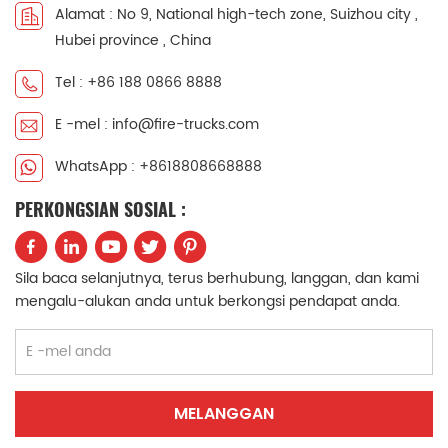
Alamat : No 9, National high-tech zone, Suizhou city ,
中文
қазақ
Hubei province , China
Filipino
မြန်မာ
Tel : +86 188 0866 8888
E -mel : info@fire-trucks.com
српски
WhatsApp : +8618808668888
PERKONGSIAN SOSIAL :
Sila baca selanjutnya, terus berhubung, langgan, dan kami
mengalu-alukan anda untuk berkongsi pendapat anda.