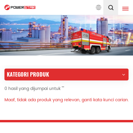
da Perkhidmatan Jentera Bomba Sejak 1990
Melayu
English
français
Deutsch
русский
italiano
español
KATEGORI PRODUK
português
Nederlands
0 hasil yang dijumpai untuk ""
العربية
日本語
Maaf, tidak ada produk yang relevan, ganti kata kunci carian.
한국의
Türkçe
Melayu
ไทย
Tiếng Việt
Indonesia