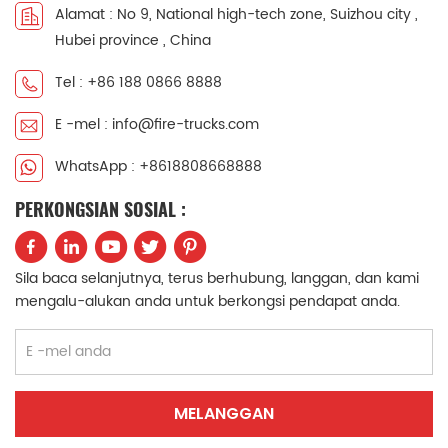
Alamat : No 9, National high-tech zone, Suizhou city ,
中文
қазақ
Hubei province , China
Filipino
မြန်မာ
Tel : +86 188 0866 8888
E -mel : info@fire-trucks.com
српски
WhatsApp : +8618808668888
PERKONGSIAN SOSIAL :
Sila baca selanjutnya, terus berhubung, langgan, dan kami
mengalu-alukan anda untuk berkongsi pendapat anda.