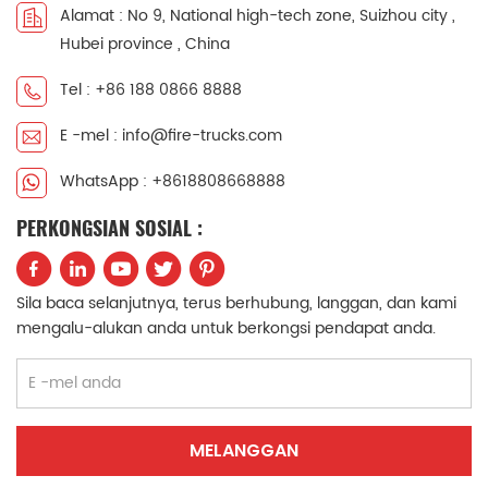
Alamat : No 9, National high-tech zone, Suizhou city ,
中文
қазақ
Hubei province , China
Filipino
မြန်မာ
Tel : +86 188 0866 8888
E -mel : info@fire-trucks.com
српски
WhatsApp : +8618808668888
PERKONGSIAN SOSIAL :
Sila baca selanjutnya, terus berhubung, langgan, dan kami
mengalu-alukan anda untuk berkongsi pendapat anda.