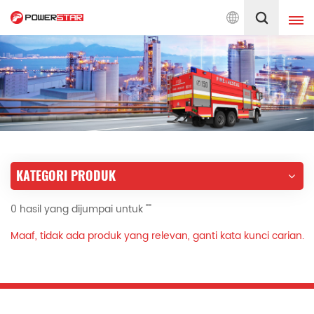
a Perkhidmatan Jentera Bomba Sejak 1990
Melayu
English
français
Deutsch
русский
italiano
español
KATEGORI PRODUK
português
Nederlands
0 hasil yang dijumpai untuk ""
العربية
日本語
Maaf, tidak ada produk yang relevan, ganti kata kunci carian.
한국의
Türkçe
Melayu
ไทย
Tiếng Việt
Indonesia