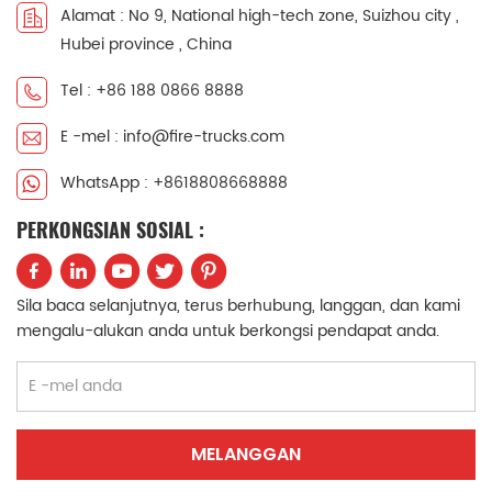
Alamat : No 9, National high-tech zone, Suizhou city ,
中文
қазақ
Hubei province , China
Filipino
မြန်မာ
Tel : +86 188 0866 8888
E -mel : info@fire-trucks.com
српски
WhatsApp : +8618808668888
PERKONGSIAN SOSIAL :
Sila baca selanjutnya, terus berhubung, langgan, dan kami
mengalu-alukan anda untuk berkongsi pendapat anda.