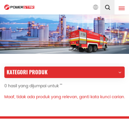
pada Perkhidmatan Jentera Bomba Sejak 1990
Melayu
English
français
Deutsch
русский
italiano
español
KATEGORI PRODUK
português
Nederlands
0 hasil yang dijumpai untuk ""
العربية
日本語
Maaf, tidak ada produk yang relevan, ganti kata kunci carian.
한국의
Türkçe
Melayu
ไทย
Tiếng Việt
Indonesia