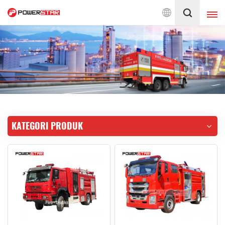
pada Perkhidmatan Jentera Bomba Sejak 1990
Melayu
English
français
Deutsch
русский
italiano
español
KATEGORI PRODUK
português
Nederlands
العربية
日本語
한국의
Türkçe
Melayu
ไทย
Tiếng Việt
Indonesia