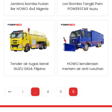
Jentera bomba hutan
Lori Bomba Tangki Pam
中文
қазақ
liar HOWO 4x4 Nigeria
POWERSTAR Isuzu
Filipino
မြန်မာ
српски
Tender air tugas berat
HOWO kenderaan
ISUZU GIGA Filipina
meriam air anti rusuhan
1
...
4
5
6