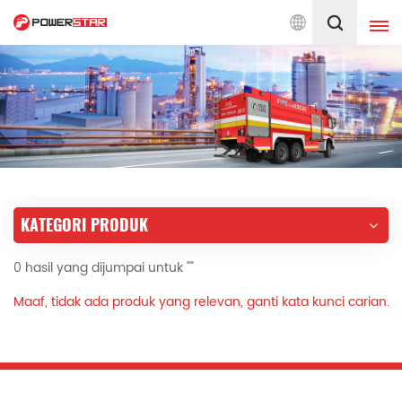
ada Perkhidmatan Jentera Bomba Sejak 1990
Melayu
English
français
Deutsch
русский
italiano
español
KATEGORI PRODUK
português
Nederlands
0 hasil yang dijumpai untuk ""
العربية
日本語
Maaf, tidak ada produk yang relevan, ganti kata kunci carian.
한국의
Türkçe
Melayu
ไทย
Tiếng Việt
Indonesia