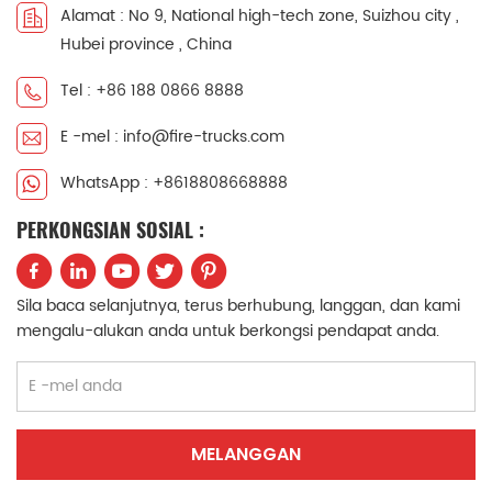
Alamat : No 9, National high-tech zone, Suizhou city ,
中文
қазақ
Hubei province , China
Filipino
မြန်မာ
Tel : +86 188 0866 8888
E -mel : info@fire-trucks.com
српски
WhatsApp : +8618808668888
PERKONGSIAN SOSIAL :
Sila baca selanjutnya, terus berhubung, langgan, dan kami
mengalu-alukan anda untuk berkongsi pendapat anda.