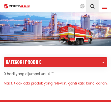
 Jentera Bomba Sejak 1990
Melayu
English
français
Deutsch
русский
italiano
español
KATEGORI PRODUK
português
Nederlands
0 hasil yang dijumpai untuk ""
العربية
日本語
Maaf, tidak ada produk yang relevan, ganti kata kunci carian.
한국의
Türkçe
Melayu
ไทย
Tiếng Việt
Indonesia