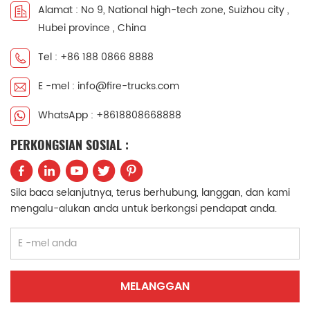
Alamat : No 9, National high-tech zone, Suizhou city ,
中文
қазақ
Hubei province , China
Filipino
မြန်မာ
Tel : +86 188 0866 8888
E -mel : info@fire-trucks.com
српски
WhatsApp : +8618808668888
PERKONGSIAN SOSIAL :
Sila baca selanjutnya, terus berhubung, langgan, dan kami
mengalu-alukan anda untuk berkongsi pendapat anda.