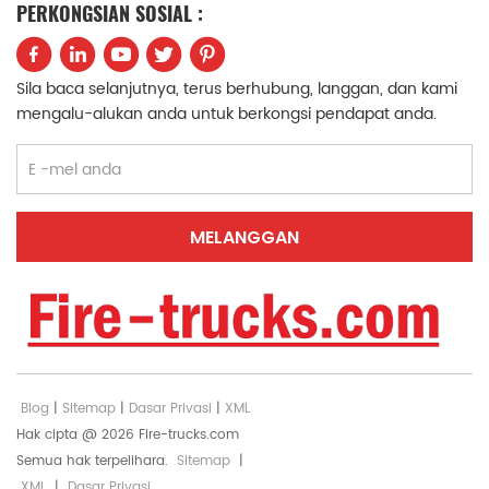
PERKONGSIAN SOSIAL :
中文
қазақ
Filipino
မြန်မာ
Sila baca selanjutnya, terus berhubung, langgan, dan kami
mengalu-alukan anda untuk berkongsi pendapat anda.
српски
Blog
|
Sitemap
|
Dasar Privasi
|
XML
Hak cipta @ 2026 Fire-trucks.com
Semua hak terpelihara.
Sitemap
|
XML
|
Dasar Privasi