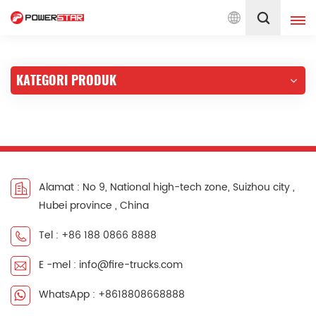
hidmatan Jentera Bomba Sejak 1990
Melayu
KATEGORI PRODUK
English
français
Deutsch
русский
italiano
español
português
Nederlands
Alamat : No 9, National high-tech zone, Suizhou city ,
Hubei province , China
العربية
日本語
Tel : +86 188 0866 8888
한국의
Türkçe
E -mel : info@fire-trucks.com
Melayu
ไทย
WhatsApp : +8618808668888
Tiếng Việt
Indonesia