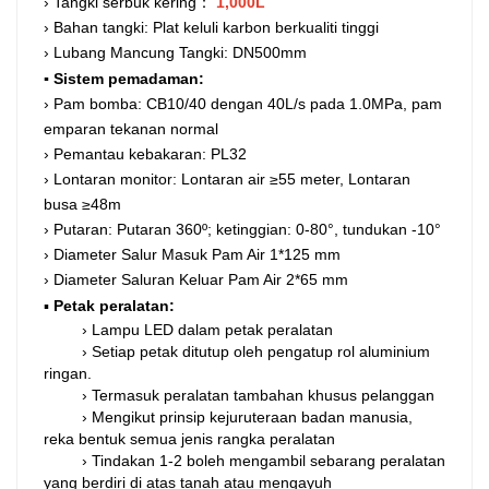
› Tangki serbuk kering：
1,000L
› Bahan tangki: Plat keluli karbon berkualiti tinggi
› Lubang Mancung Tangki: DN500mm
▪ Sistem pemadaman:
› Pam bomba: CB10/40 dengan 40L/s pada 1.0MPa, pam
emparan tekanan normal
› Pemantau kebakaran: PL32
› Lontaran monitor: Lontaran air ≥55 meter, Lontaran
busa ≥48m
› Putaran: Putaran 360º; ketinggian: 0-80°, tundukan -10°
› Diameter Salur Masuk Pam Air 1*125 mm
› Diameter Saluran Keluar Pam Air 2*65 mm
▪
Petak peralatan:
›
Lampu LED dalam petak peralatan
›
Setiap petak ditutup oleh pengatup rol aluminium
ringan.
›
Termasuk peralatan tambahan khusus pelanggan
›
Mengikut prinsip kejuruteraan badan manusia,
reka bentuk semua jenis rangka peralatan
›
Tindakan 1-2 boleh mengambil sebarang peralatan
yang berdiri di atas tanah atau mengayuh