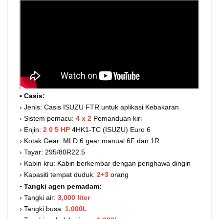
▪ Casis:
› Jenis: Casis ISUZU FTR untuk aplikasi Kebakaran
› Sistem pemacu:
4
x
2
Pemanduan kiri
› Enjin:
2
0
5
HP
4HK1-TC (ISUZU) Euro 6
› Kotak Gear: MLD 6 gear manual 6F dan 1R
› Tayar: 295/80R22.5
› Kabin kru: Kabin berkembar dengan penghawa dingin
› Kapasiti tempat duduk:
2+3
orang
▪ Tangki agen pemadam:
› Tangki air:
3,000 liter
› Tangki busa:
1,000L