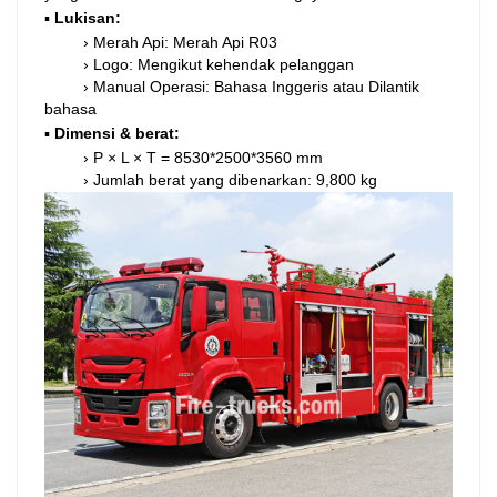
▪
Lukisan:
›
Merah Api: Merah Api R03
›
Logo: Mengikut kehendak pelanggan
›
Manual Operasi: Bahasa Inggeris atau Dilantik
bahasa
▪
Dimensi & berat:
›
P × L × T = 8530*2500*3560 mm
›
Jumlah berat yang dibenarkan: 9,800 kg