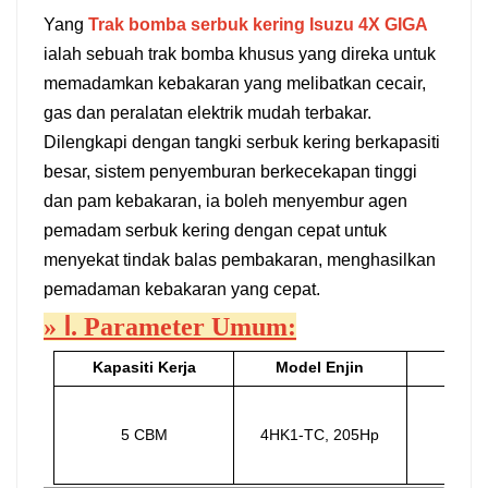
Yang
Trak bomba serbuk kering Isuzu 4X GIGA
中文
қазақ
ialah sebuah trak bomba khusus yang direka untuk
memadamkan kebakaran yang melibatkan cecair,
Filipino
မြန်မာ
gas dan peralatan elektrik mudah terbakar.
српски
Dilengkapi dengan tangki serbuk kering berkapasiti
besar, sistem penyemburan berkecekapan tinggi
dan pam kebakaran, ia boleh menyembur agen
pemadam serbuk kering dengan cepat untuk
menyekat tindak balas pembakaran, menghasilkan
pemadaman kebakaran yang cepat.
»
Ⅰ. Parameter Umum:
Kapasiti Kerja
Model Enjin
Jarak
5 CBM
4HK1-TC, 205Hp
450