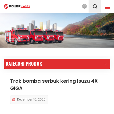
 Jentera Bomba Sejak 1990
Melayu
English
français
Deutsch
русский
italiano
español
KATEGORI PRODUK
português
Nederlands
العربية
日本語
Trak bomba serbuk kering Isuzu 4X
GIGA
한국의
Türkçe
Melayu
ไทย
December 18, 2025
Tiếng Việt
Indonesia