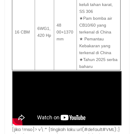
keluli tahan karat,
SS 306
★Pam bomba air
48
CB10/60 yang
6WG1,
16 CBM
00+1370
terkenal di China
420 Hp
mm
★
Pemantau
Kebakaran yang
terkenal di China
★Tahun 2025 serba
baharu
[jika !mso]>
v\:* {tingkah laku:url(#default#VML);}