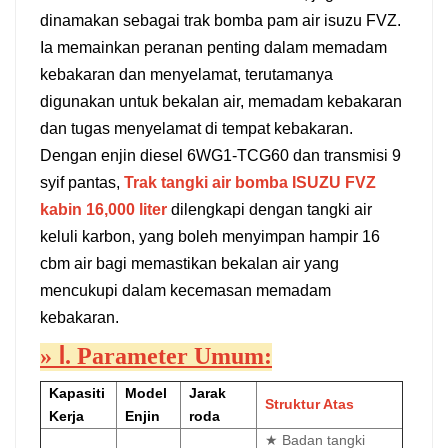
dinamakan sebagai trak bomba pam air isuzu FVZ.
中文
қазақ
Ia memainkan peranan penting dalam memadam
kebakaran dan menyelamat, terutamanya
Filipino
မြန်မာ
digunakan untuk bekalan air, memadam kebakaran
српски
dan tugas menyelamat di tempat kebakaran.
Dengan enjin diesel 6WG1-TCG60 dan transmisi 9
syif pantas,
Trak tangki air bomba ISUZU FVZ
kabin 16,000 liter
dilengkapi dengan tangki air
keluli karbon, yang boleh menyimpan hampir 16
cbm air bagi memastikan bekalan air yang
mencukupi dalam kecemasan memadam
kebakaran.
»
Ⅰ. Parameter Umum:
Kapasiti
Model
Jarak
Struktur Atas
Kerja
Enjin
roda
★
Badan tangki