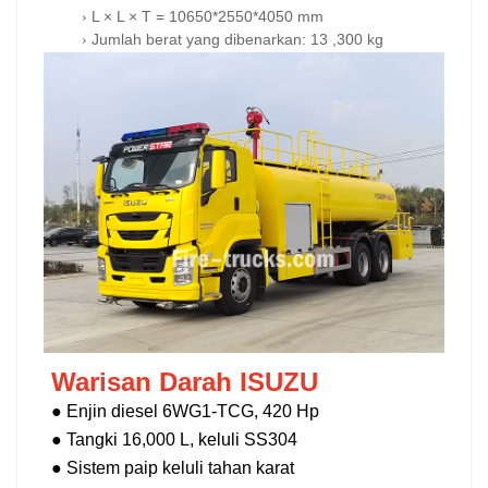
L ×
L ×
T = 10650*2550*4050 mm
›
Jumlah berat yang dibenarkan:
13
,300 kg
›
Warisan Darah ISUZU
●
Enjin diesel 6WG1-TCG, 420 Hp
●
Tangki 16,000 L, keluli SS304
●
Sistem paip keluli tahan karat