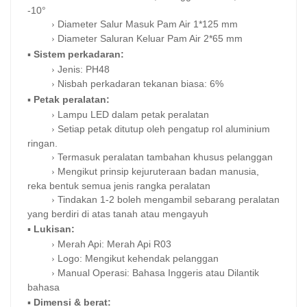
-10°
Diameter Salur Masuk Pam Air
1*125 mm
›
Diameter Saluran Keluar Pam Air
2*65 mm
›
▪
Sistem perkadaran:
Jenis:
PH48
›
Nisbah perkadaran tekanan biasa:
6%
›
▪
Petak peralatan:
Lampu LED dalam petak peralatan
›
Setiap petak ditutup oleh pengatup rol aluminium
›
ringan.
Termasuk peralatan tambahan khusus pelanggan
›
Mengikut prinsip kejuruteraan badan manusia,
›
reka bentuk semua jenis rangka peralatan
Tindakan 1-2 boleh mengambil sebarang peralatan
›
yang berdiri di atas tanah atau mengayuh
▪
Lukisan:
Merah Api: Merah Api R03
›
Logo: Mengikut kehendak pelanggan
›
Manual Operasi:
Bahasa Inggeris atau Dilantik
›
bahasa
▪
Dimensi & berat: