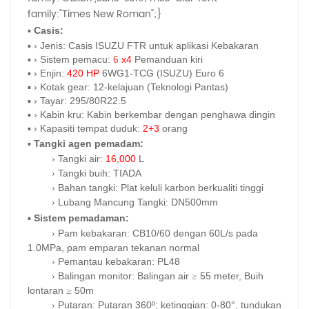
family:"Times New Roman";}
▪
Casis:
▪
› Jenis: Casis ISUZU FTR untuk aplikasi Kebakaran
▪
› Sistem pemacu:
6
x4
Pemanduan kiri
▪
› Enjin:
420 HP
6WG1-TCG (ISUZU) Euro 6
▪
› Kotak gear: 12-kelajuan (Teknologi Pantas)
▪
› Tayar: 295/80R22.5
▪
› Kabin kru: Kabin berkembar dengan penghawa dingin
▪
› Kapasiti tempat duduk:
2+3
orang
▪
Tangki agen pemadam:
Tangki air:
16,000
L
›
Tangki buih:
TIADA
›
Bahan tangki: Plat keluli karbon berkualiti tinggi
›
Lubang Mancung Tangki:
DN500mm
›
▪
Sistem pemadaman:
Pam kebakaran:
CB10/60 dengan 60L/s pada
›
1.0MPa, pam emparan tekanan normal
Pemantau kebakaran: PL48
›
Balingan monitor: Balingan air
55 meter,
Buih
›
≥
lontaran
50m
≥
Putaran: Putaran 360º; ketinggian: 0-80°, tundukan
›