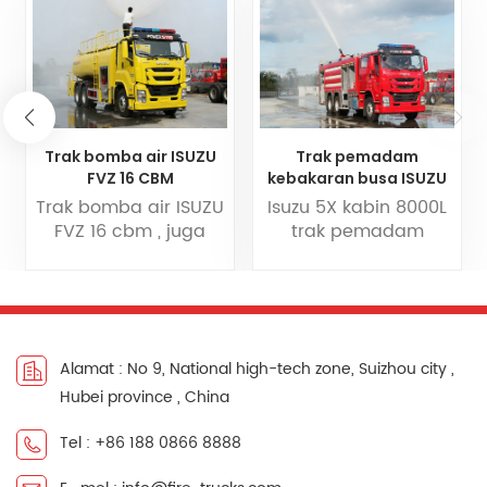
Trak bomba air ISUZU
Trak pemadam
FVZ 16 CBM
kebakaran busa ISUZU
8000L
Trak bomba air ISUZU
Isuzu 5X kabin 8000L
FVZ 16 cbm , juga
trak pemadam
dinamakan sebagai
kebakaran busa
trak bomba pam air
merupakan
isuzu FVZ. Ia
kenderaan khas yang
memainkan peranan
direka untuk
penting dalam
memadam
Alamat : No 9, National high-tech zone, Suizhou city ,
memadam
kebakaran dan
Hubei province , China
kebakaran dan
menyelamat
menyelamat,
kecemasan, dengan
Tel : +86 188 0866 8888
terutamanya
pelbagai fungsi dan
digunakan untuk
ciri. Kegunaan