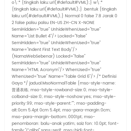
o\:* {tingkah laku:url(#default#VML);} w\:*
{tingkah laku:url(#default#VML);} .bentuk {tingkah
laku:url(#default#VML);}
Normal
0
false
7.8 Jarak
0
2
false
palsu
palsu
EN-US
ZH-CN
X-NONE
SemiHidden="true" UnhideWhenUsed="true"
Name="List Bullet 4"/>
Locked="false"
SemiHidden="true" UnhideWhenUsed="true"
Name="Indent First Text Body"/>
(NamaWebSebenar) Locked="false"
SemiHidden="true" UnhideWhenUsed="true"
Name="HTML Acronym"/>
WhenUsed="true"
WhenUsed="true" Name="Table Grid 6"/>
/* Definisi
Gaya */ jadual.MsoNormalTable {mso-style-name:
普通表格; mso-tstyle-rowband-size:0; mso-tstyle-
colband-size:0; mso-style-noshow:yes; mso-style-
priority:99; mso-style-parent:""; mso-padding-
alt:0cm 5.4pt 0cm 5.4pt; mso-para-margin:0cm;
mso-para-margin-bottom:.0001pt; mso-
penomboran: balu-anak yatim; saiz fon: 10.0pt; font-
family:"Calibri",sans-serif; mso-bidi-font-