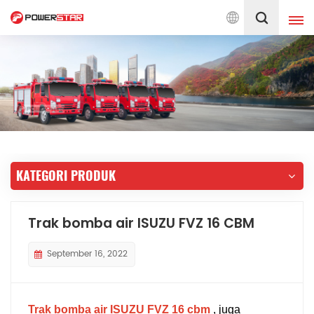
a Bomba Sejak 1990
Melayu
English
français
Deutsch
русский
italiano
español
KATEGORI PRODUK
português
Nederlands
العربية
日本語
Trak bomba air ISUZU FVZ 16 CBM
한국의
Türkçe
September 16, 2022
Melayu
ไทย
Tiếng Việt
Indonesia
Trak bomba air ISUZU FVZ 16 cbm
, juga