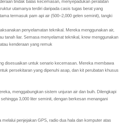
enderaan tindak balas kecemasan, menyepadukan peralatan
ktur utamanya terdiri daripada casis tugas berat yang
ma termasuk pam api air (500–2,000 gelen seminit), tangki
ksanakan penyelamatan teknikal. Mereka menggunakan air,
tau tanah liar. Semasa menyelamat teknikal, krew menggunakan
h atau kenderaan yang remuk
yang disesuaikan untuk senario kecemasan. Mereka membawa
untuk persekitaran yang dipenuhi asap, dan kit perubatan khusus
ka, menggabungkan sistem unjuran air dan buih. Dilengkapi
 sehingga 3,000 liter seminit, dengan berkesan menangani
lalui penjejakan GPS, radio dua hala dan komputer atas