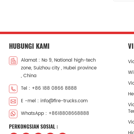
HUBUNGI KAMI
V
Alamat : No 9, National high-tech
Vi
zone, Suizhou city , Hubei province
Wi
, China
Vi
Tel : +86 188 0866 8888
He
E -mel : info@fire-trucks.com
Vi
Te
WhatsApp : +8618808668888
Vi
PERKONGSIAN SOSIAL :
Hi