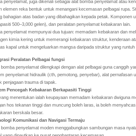
 penyelamat, juga dikenali sebagai alat bomba penyelamat atau k
 elemen reka bentuk untuk menangani kecemasan pelbagai rupa. Stru
bahagian atas badan yang dibahagikan kepada petak. Komponen uta
kapasiti 500–3,000 gelen), dan peralatan penyelamat kebakaran lain.
a penyelamat mempunyai dua tujuan: memadam kebakaran dan mela
agen kimia kering untuk memerangi kebakaran struktur, kenderaan a
atas kapal untuk mengeluarkan mangsa daripada struktur yang runtu
grasi Peralatan Pelbagai fungsi
 bomba penyelamat dilengkapi dengan alat pelbagai guna canggih 
em penyelamat hidraulik (cth, pemotong, penyebar), alat pernafasan 
k penjagaan trauma di tapak.
em Pencegah Kebakaran Berkapasiti Tinggi
 yang menentukan ialah keupayaan memadam kebakaran dwiguna mere
an hos tekanan tinggi dan muncung boleh laras, ia boleh menyahcas
karan berskala besar.
ologi Komunikasi dan Navigasi Termaju
 bomba penyelamat moden menggabungkan sambungan masa nyata me
l yang dipautkan ke pusat penghantaran kecemasan.