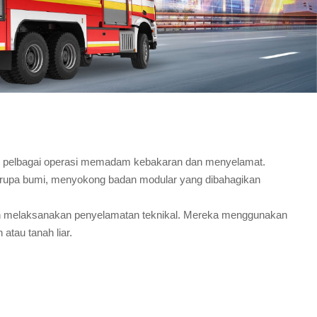
中文
қазақ
Filipino
မြန်မာ
српски
k pelbagai operasi memadam kebakaran dan menyelamat.
a rupa bumi, menyokong badan modular yang dibahagikan
 melaksanakan penyelamatan teknikal. Mereka menggunakan
atau tanah liar.