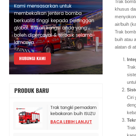
Trak bomba
Kami mensasarkan untuk
khusus dan
membekalkan jentera bomba
menyokong 
berkualiti tinggi kepada pelanggan
air/buih (
global. Rakan kongsi anda yang
Trak bomb
boleh dipercayai & terbaik selama-
buih atau 
lamanya.
alatan di 
HUBUNGI KAMI
Inte
Trak
sist
untu
PRODUK BARU
Sist
Ciri
deng
Trak tangki pemadam
keba
kebakaran buih ISUZU
Albania
Tekn
BACA LEBIH LANJUT
Trak
kapa