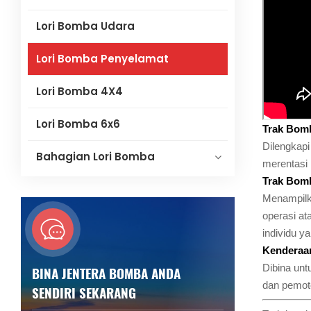
Lori Bomba Udara
Lori Bomba Penyelamat
Lori Bomba 4X4
Lori Bomba 6x6
Trak Bom
Dilengkapi
Bahagian Lori Bomba
merentasi 
Trak Bomb
Menampilka
operasi a
individu y
Kenderaa
Dibina unt
BINA JENTERA BOMBA ANDA
dan pemoto
SENDIRI SEKARANG