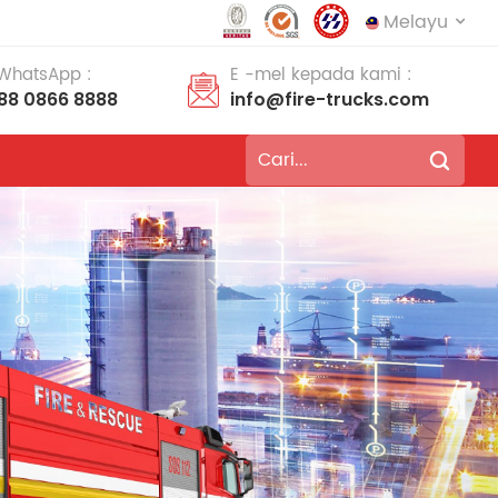
Melayu
 WhatsApp :
E -mel kepada kami :
188 0866 8888
info@fire-trucks.com
English
français
Deutsch
русский
italiano
español
português
Nederlands
العربية
日本語
한국의
Türkçe
Melayu
ไทย
Tiếng Việt
Indonesia