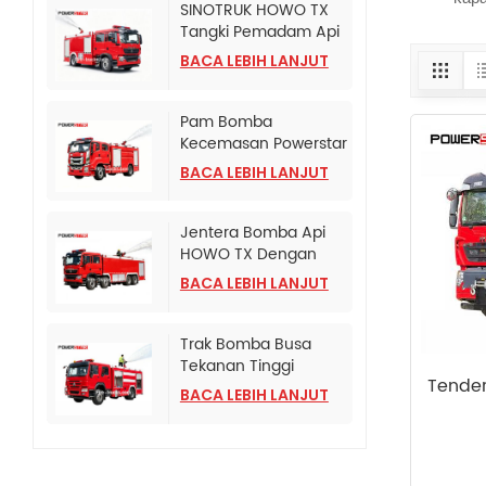
SINOTRUK HOWO TX
Tangki Pemadam Api
Buih Dipasang Pada
BACA LEBIH LANJUT
Lori
Pam Bomba
Kecemasan Powerstar
Isuzu 240 HP
BACA LEBIH LANJUT
Jentera Bomba Api
HOWO TX Dengan
Pam Bomba CB10/120
BACA LEBIH LANJUT
Trak Bomba Busa
Tekanan Tinggi
Tende
HOWO
BACA LEBIH LANJUT