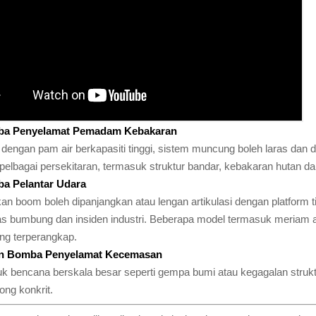
ba Penyelamat Pemadam Kebakaran
 dengan pam air berkapasiti tinggi, sistem muncung boleh laras dan
pelbagai persekitaran, termasuk struktur bandar, kebakaran hutan da
a Pelantar Udara
n boom boleh dipanjangkan atau lengan artikulasi dengan platform ti
tas bumbung dan insiden industri. Beberapa model termasuk meria
ang terperangkap.
n Bomba Penyelamat Kecemasan
uk bencana berskala besar seperti gempa bumi atau kegagalan struktu
ng konkrit.