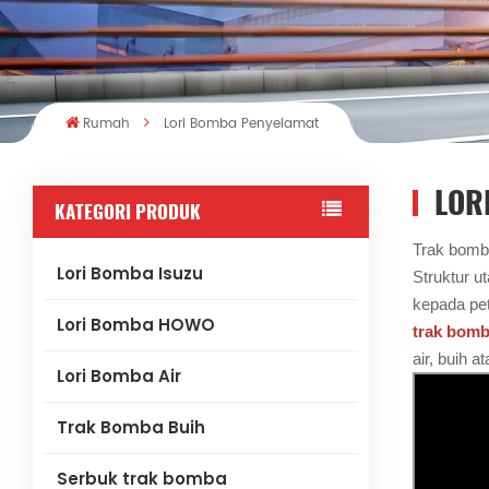
Rumah
Lori Bomba Penyelamat
LOR
KATEGORI PRODUK
Trak bomb
Lori Bomba Isuzu
Struktur u
kepada pet
Lori Bomba HOWO
trak bom
air, buih 
Lori Bomba Air
Trak Bomba Buih
Serbuk trak bomba